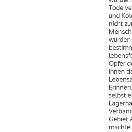
Tode ver
und Kol
nicht z
Mensche
wurden 
bestimm
lebensf
Opfer d
ihnen d
Lebensa
Erinneru
selbst e
Lagerhaf
Verbann
Gebiet 
machte 