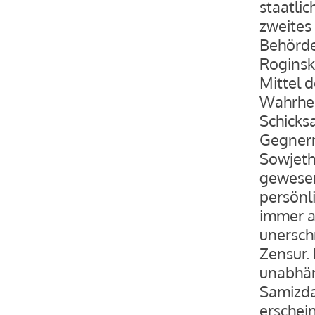
staatlic
zweites 
Behörde
Roginski
Mittel 
Wahrheit
Schicks
Gegnern
Sowjethe
gewesen
persönl
immer a
unersch
Zensur.
unabhäng
Samizda
erschei