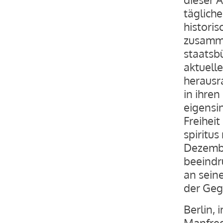
täglich
histori
zusamme
staatsb
aktuell
herausr
in ihren
eigensin
Freihei
spiritus
Dezembe
beeindr
an sein
der Geg
Berlin, 
Manfred