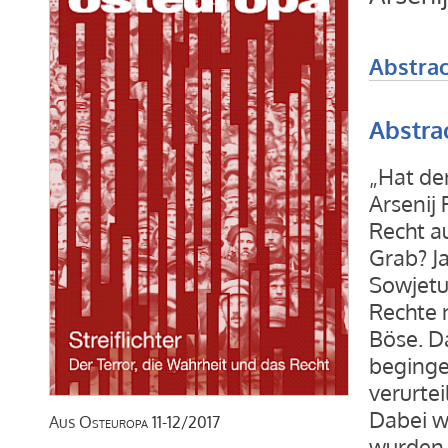
Abstrac
Abstra
„Hat der
Arsenij 
Recht a
Grab? Ja
Sowjetu
Rechte 
Böse. Da
beginge
verurtei
Dabei w
Aus
Osteuropa
11-12/2017
wurden 