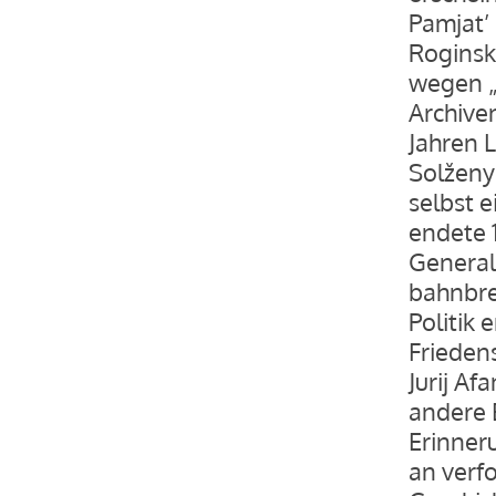
Pamjat’
Roginsk
wegen „
Archive
Jahren L
Solženyc
selbst e
endete 1
General
bahnbre
Politik 
Frieden
Jurij Af
andere 
Erinner
an verfo