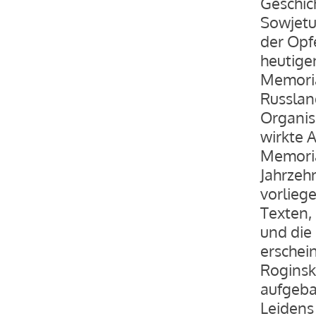
Geschic
Sowjetun
der Opf
heutige
Memoria
Russlan
Organis
wirkte A
Memoria
Jahrzeh
vorlieg
Texten, 
und die 
erschei
Roginski
aufgeba
Leidens