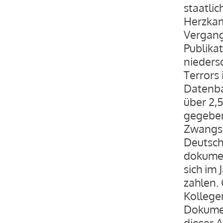
staatlic
Herzkam
Vergang
Publika
nieders
Terrors
Datenba
über 2,
gegeben
Zwangsar
Deutsch
dokumen
sich im
zahlen.
Kollege
Dokumen
dieser A