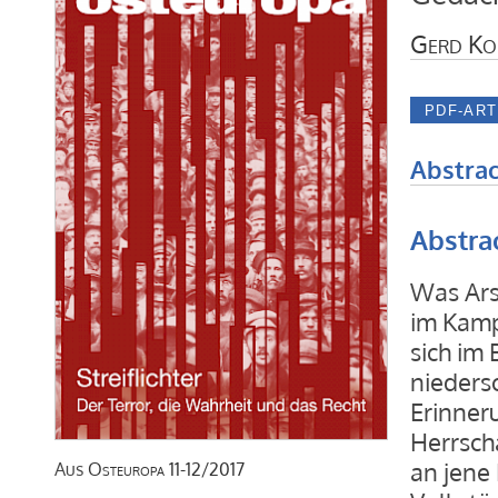
Gerd Ko
Abstrac
Abstra
Was Ars
im Kamp
sich im 
niedersc
Erinner
Herrsch
an jene 
Aus
Osteuropa
11-12/2017