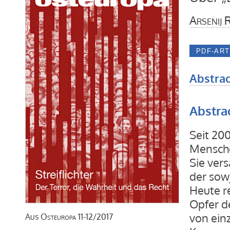
Arsenij 
Abstrac
Abstra
Seit 20
Mensche
Sie ver
der sow
Heute r
Opfer d
von ein
Aus
Osteuropa
11-12/2017