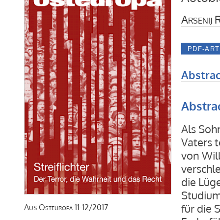
Arsenij 
Abstrac
Abstra
Als Soh
Vaters t
von Will
verschle
die Lüg
Studium 
für die
Aus
Osteuropa
11-12/2017