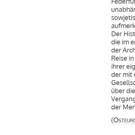
Federfü
unabhän
sowjeti
aufmerks
Der Hist
die im e
der Arch
Reise i
ihrer e
der mit 
Gesells
über di
Vergang
der Men
(
Osteur