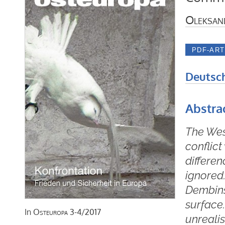
Oleksan
Deutsc
Abstra
The West
conflict
differe
ignored
Dembins
surface.
In
Osteuropa
3-4/2017
unrealis