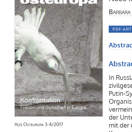
Barbara
Abstrac
Abstra
In Russl
zivilge
Putin-S
Organis
vermeint
der Unt
mit der
Aus
Osteuropa
3-4/2017