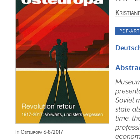
Kristian
Deutsc
Abstra
Museums 
presenta
Soviet m
state a
time, th
professi
In
Osteuropa
6-8/2017
economi