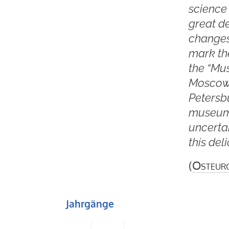
science 
great de
changes 
mark the
the “Mu
Moscow a
Petersbu
museum 
uncertai
this de
(
Osteur
Jahrgänge