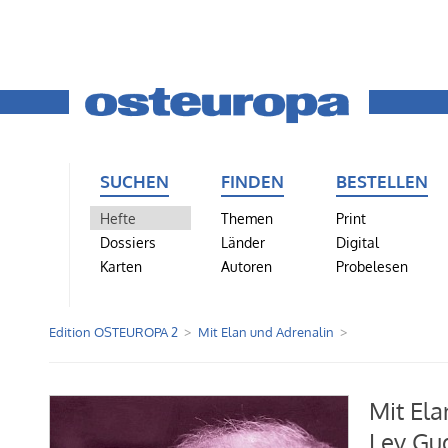
SUCHEN
FINDEN
BESTELLEN
Hefte
Themen
Print
Dossiers
Länder
Digital
Karten
Autoren
Probelesen
Edition OSTEUROPA 2
Mit Elan und Adrenalin
Mit Ela
Lev Gu