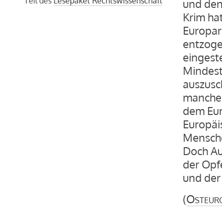
Teil des
Lesepaket Rechtswissenschaft
und den
Krim ha
Europar
entzoge
eingeste
Mindest
auszusc
manche P
dem Eur
Europäi
Mensche
Doch Au
der Opf
und der 
(
Osteur