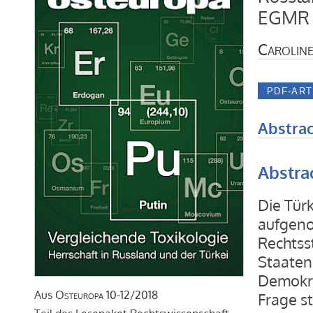
EGMR
Caroline
Abstrac
Abstra
Die Tür
aufgeno
Rechtsst
Staaten
Demokra
Aus
Osteuropa
10-12/2018
Frage s