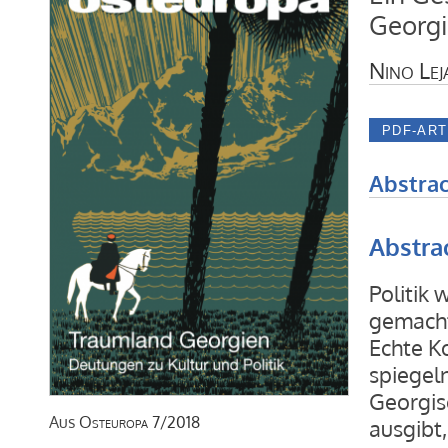
Georg
Nino Lej
Abstrac
Abstra
Politik
gemacht
Echte K
spiegeln
Georgis
Aus
Osteuropa
7/2018
ausgibt,