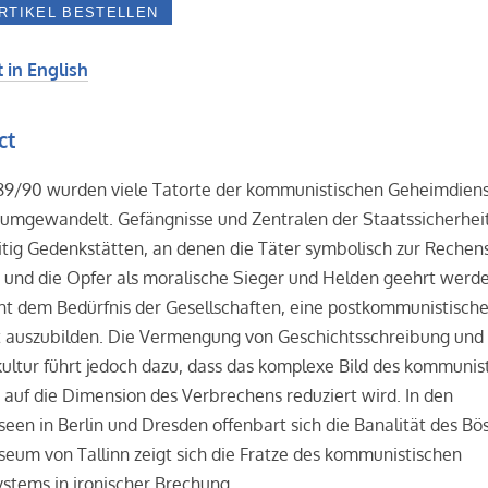
 in English
ct
89/90 wurden viele Tatorte der kommunistischen Geheimdiens
umgewandelt. Gefängnisse und Zentralen der Staatssicherheit
itig Gedenkstätten, an denen die Täter symbolisch zur Rechen
und die Opfer als moralische Sieger und Helden geehrt werde
ht dem Bedürfnis der Gesellschaften, eine postkommunistisch
ät auszubilden. Die Vermengung von Geschichtsschreibung und
ltur führt jedoch dazu, dass das komplexe Bild des kommunis
auf die Dimension des Verbrechens reduziert wird. In den
een in Berlin und Dresden offenbart sich die Banalität des Bö
um von Tallinn zeigt sich die Fratze des kommunistischen
ystems in ironischer Brechung.