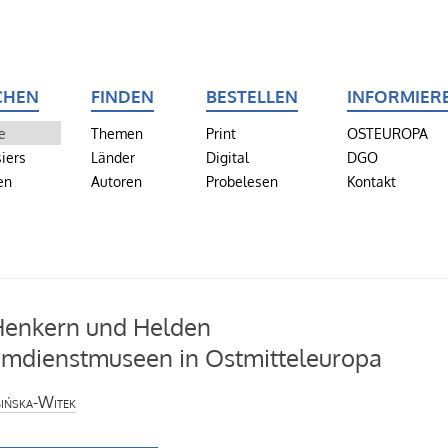
CHEN
FINDEN
BESTELLEN
INFORMIER
e
Themen
Print
OSTEUROPA
iers
Länder
Digital
DGO
en
Autoren
Probelesen
Kontakt
Henkern und Helden
mdienstmuseen in Ostmitteleuropa
bińska-Witek