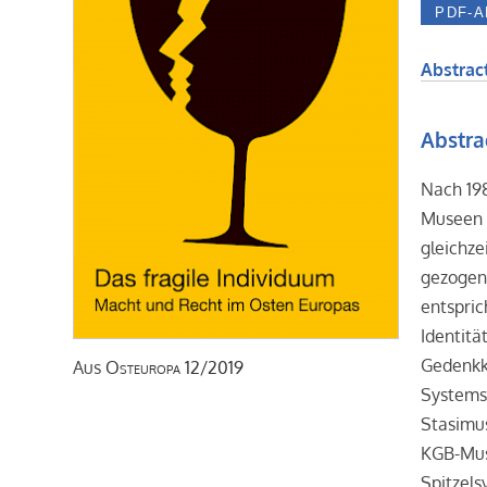
Abstract
Abstra
Nach 19
Museen 
gleichze
gezogen 
entspric
Identit
Gedenkku
Aus
Osteuropa
12/2019
Systems 
Stasimus
KGB-Muse
Spitzels