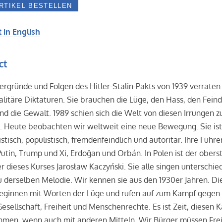
 in English
ct
ergründe und Folgen des Hitler-Stalin-Pakts von 1939 verraten 
alitäre Diktaturen. Sie brauchen die Lüge, den Hass, den Feind
nd die Gewalt. 1989 schien sich die Welt von diesen Irrungen z
. Heute beobachten wir weltweit eine neue Bewegung. Sie is
istisch, populistisch, fremdenfeindlich und autoritär. Ihre Führe
utin, Trump und Xi, Erdoğan und Orbán. In Polen ist der obers
 dieses Kurses Jarosław Kaczyński. Sie alle singen unterschie
u derselben Melodie. Wir kennen sie aus den 1930er Jahren. Di
beginnen mit Worten der Lüge und rufen auf zum Kampf gegen 
esellschaft, Freiheit und Menschenrechte. Es ist Zeit, diesen 
hmen, wenn auch mit anderen Mitteln. Wir Bürger müssen Frei