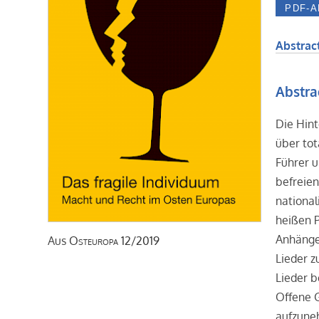
Abstract
Abstra
Die Hint
über tot
Führer u
befreien
national
heißen P
Anhänger
Aus
Osteuropa
12/2019
Lieder z
Lieder 
Offene G
aufzune