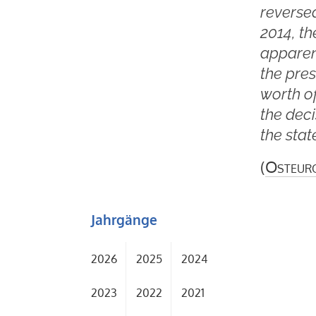
reversed
2014, th
apparen
the pre
worth o
the dec
the stat
(
Osteur
Jahrgänge
2026
2025
2024
2023
2022
2021