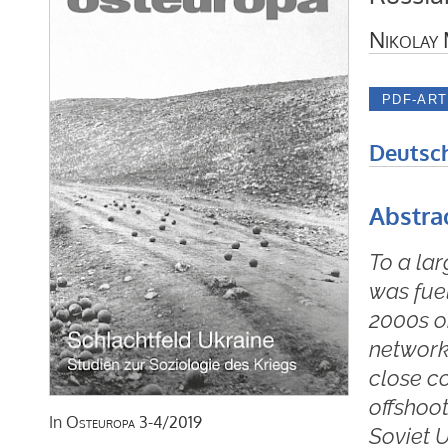
Nikolay
Deutsc
Abstra
To a lar
was fue
2000s o
network 
close c
offshoot
In
Osteuropa
3-4/2019
Soviet 