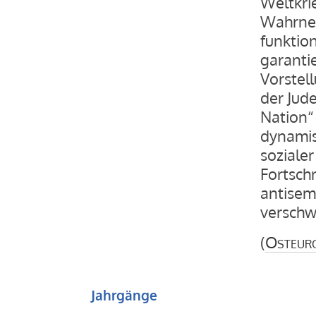
Weltkri
Wahrneh
funktio
garantie
Vorstell
der Jude
Nation“ 
dynamis
soziale
Fortschr
antisem
versch
(
Osteur
Jahrgänge