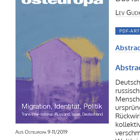
Lev Gud
Abstrac
Abstra
Deutsch
russisc
Mensche
ursprün
Rückwir
kollekt
verschm
Aus
Osteuropa
9-11/2019