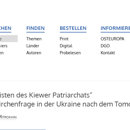
CHEN
FINDEN
BESTELLEN
INFORMIER
e
Themen
Print
OSTEUROPA
iers
Länder
Digital
DGO
en
Autoren
Probelesen
Kontakt
isten des Kiewer Patriarchats“
irchenfrage in der Ukraine nach dem Tom
Mitrokhin