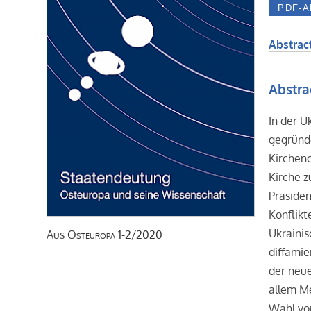
Abstract
Abstra
In der U
gegründe
Kircheno
Kirche zu
Präsiden
Konflikt
Ukrainis
Aus
Osteuropa
1-2/2020
diffamie
der neue
allem M
Wahl von