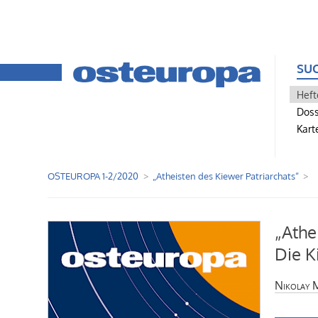
SU
Heft
Doss
Kart
OSTEUROPA 1-2/2020
„Atheisten des Kiewer Patriarchats“
„Athe
Die K
Nikolay 