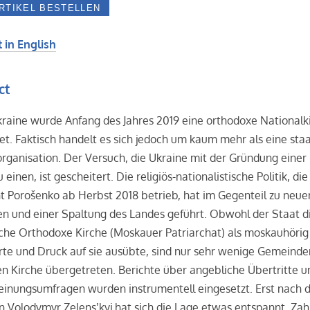
 in English
ct
kraine wurde Anfang des Jahres 2019 eine orthodoxe Nationalk
t. Faktisch handelt es sich jedoch um kaum mehr als eine staa
rganisation. Der Versuch, die Ukraine mit der Gründung einer
 einen, ist gescheitert. Die religiös-nationalistische Politik, die
t Porošenko ab Herbst 2018 betrieb, hat im Gegenteil zu neue
en und einer Spaltung des Landes geführt. Obwohl der Staat d
che Orthodoxe Kirche (Moskauer Patriarchat) als moskauhörig
rte und Druck auf sie ausübte, sind nur sehr wenige Gemeinde
n Kirche übergetreten. Berichte über angebliche Übertritte u
einungsumfragen wurden instrumentell eingesetzt. Erst nach 
 Volodymyr Zelensʼkyj hat sich die Lage etwas entspannt. Zah