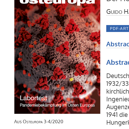
Guido H
Abstrac
Abstra
Deutsch
1932/33
kirchlic
Ingenie
Augenze
1941 di
Hungerk
Aus
Osteuropa
3-4/2020