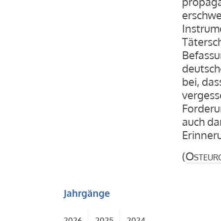
propaga
erschwer
Instrum
Tätersc
Befassu
deutsch
bei, da
vergesse
Forderu
auch dar
Erinneru
(
Osteur
Jahrgänge
2026
2025
2024