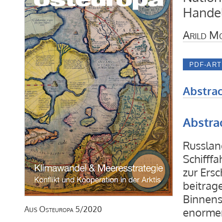
Handel
Arild M
Abstrac
Abstra
Russlan
Schifff
zur Ers
beitrag
Binnens
Aus
Osteuropa
5/2020
enormen