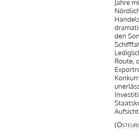
Jahre m
Nördlic
Handels
dramati
den Som
Schifffa
Lediglic
Route, d
Exportro
Konkurr
unerläs
Investit
Staatsk
Aufsich
(
Osteur