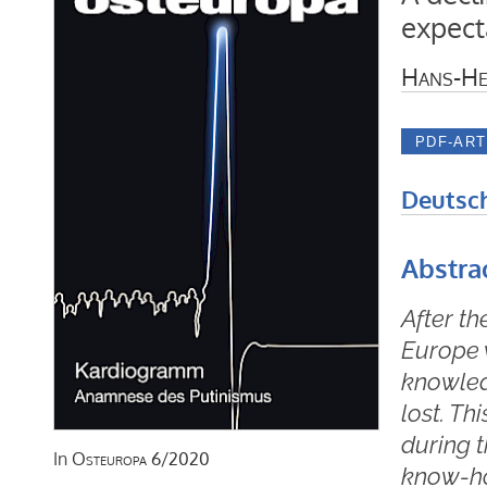
expect
Hans-He
Deutsc
Abstra
After th
Europe w
knowled
lost. Th
during t
In
Osteuropa
6/2020
know-ho