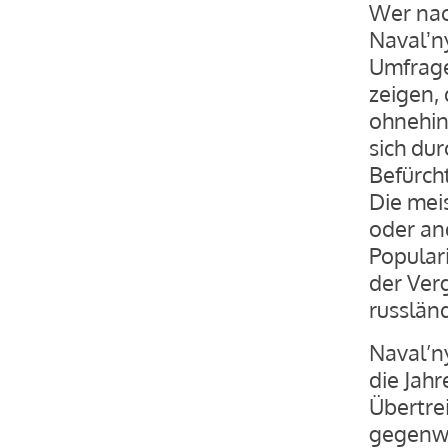
Wer nac
Navalʼn
Umfrage
zeigen, 
ohnehin
sich du
Befürch
Die mei
oder an
Populari
der Verg
russlän
Naval’n
die Jah
Übertre
gegenwä