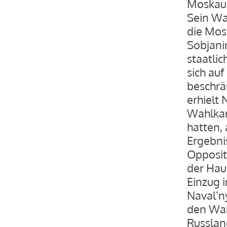
Moskau 
Sein Wah
die Mos
Sobjani
staatli
sich au
beschrä
erhielt
Wahlkam
hatten,
Ergebni
Opposit
der Hau
Einzug 
Navalʼn
den Wah
Russlan