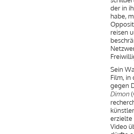
der in 
habe, m
Opposit
reisen u
beschrä
Netzwer
Freiwil
Sein Wa
Film, i
gegen D
(
Dimon
recherc
künstler
erzielt
Video ü