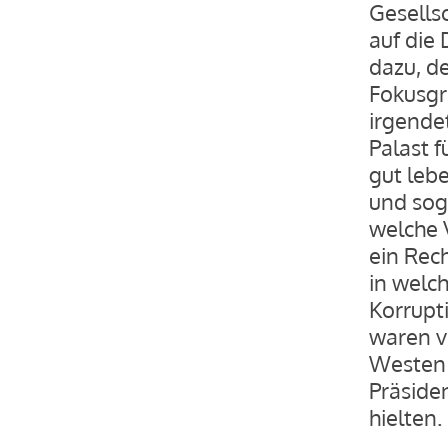
Gesellsc
auf die
dazu, de
Fokusgr
irgende
Palast f
gut lebe
und sog
welche 
ein Rech
in welc
Korrupt
waren v
Westen 
Präside
hielten.