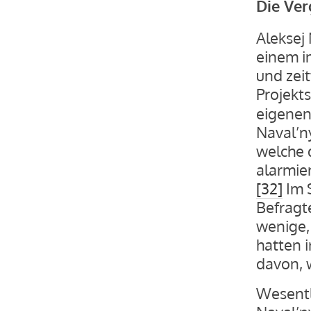
Die Ver
Aleksej 
einem i
und zei
Projekt
eigenen
Naval’n
welche 
alarmie
[32]
Im 
Befragt
wenige, 
hatten 
davon, 
Wesentl