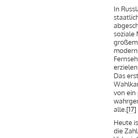
In Russ
staatlic
abgesch
soziale
großem E
moderne
Fernseh
erzielen
Das ers
Wahlkam
von ein
wahrgen
alle.
[17]
Heute is
die Zah