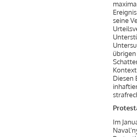
maximal
Ereigni
seine Ve
Urteils
Unterst
Untersu
übrigen
Schatten
Kontext
Diesen 
inhaftie
strafrec
Protest
Im Janu
Naval’n