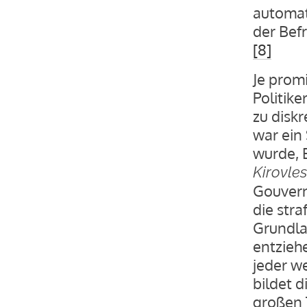
automat
der Bef
[8]
Je promi
Politike
zu disk
war ein 
wurde, 
Kirovles
Gouver­
die stra
Grundla
entziehe
jeder w
bildet 
großen T