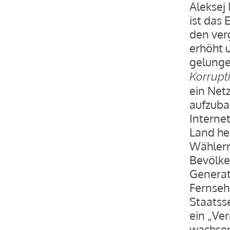
Aleksej
ist das
den ver
erhöht 
gelunge
Korrupt
ein Net
aufzubau
Interne
Land he
Wählern
Bevölke
Generat
Fernsehe
Staatss
ein „Ver
wachsend