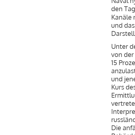
Naval’n
den Tag
Kanäle 
und das
Darstel
Unter d
von der
15 Proz
anzulas
und jen
Kurs de
Ermittl
vertret
Interpre
russlän
Die anf