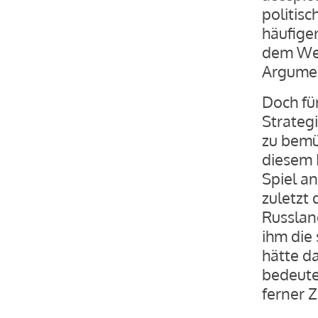
politisc
häufige
dem Wes
Argumen
Doch für
Strateg
zu bemüh
diesem 
Spiel a
zuletzt 
Russlan
ihm die 
hätte d
bedeute
ferner Z