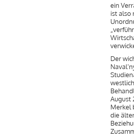
ein Verr
ist also 
Unordnu
„verführ
Wirtscha
verwick
Der wic
Navalʼn
Studiena
westlic
Behandl
August 
Merkel b
die älte
Beziehu
Zusamme