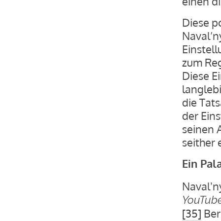
einen di
Diese p
Naval’ny
Einstel
zum Reg
Diese E
langleb
die Tats
der Ein
seinen A
seither
Ein Pal
Navalʼny
YouTub
[35]
Ber