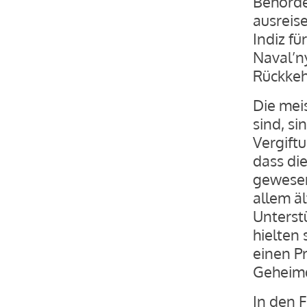
Behörde
ausreise
Indiz f
Naval’n
Rückkeh
Die meis
sind, si
Vergiftu
dass di
gewesen 
allem ä
Unterst
hielten 
einen P
Geheimd
In den 