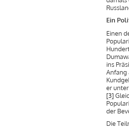
Russlan
Ein Pol
Einen d
Populari
Hundert
Dumawah
ins Prä
Anfang 
Kundge
er unte
[3]
Gleic
Popular
der Bev
Die Tei