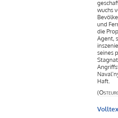
geschaf
wuchs vo
Bevölke
und Fer
die Prop
Agent, 
inszenie
seines 
Stagnat
Angriffs
Navalʼn
Haft.
(
Osteur
Vollte