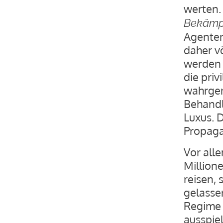
werten.
Bekämpf
Agenten“
daher v
werden 
die priv
wahrgen
Behandl
Luxus. 
Propaga
Vor all
Million
reisen,
gelassen
Regime 
ausspiel