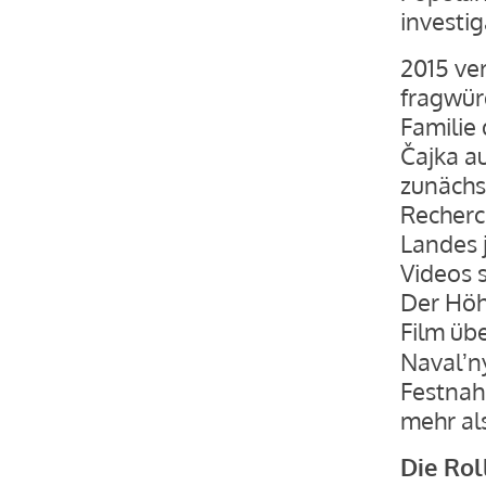
investig
2015 ver
fragwür
Familie
Čajka a
zunächs
Recherc
Landes 
Videos s
Der Höh
Film üb
Navalʼn
Festnah
mehr als
Die Rol