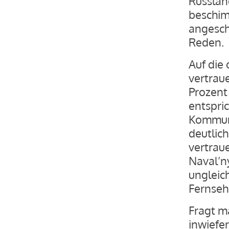
Russlan
beschim
angesch
Reden.
Auf die 
vertrau
Prozent 
entspri
Kommuni
deutlich
vertraue
Naval’ny
ungleic
Fernsehe
Fragt m
inwiefe