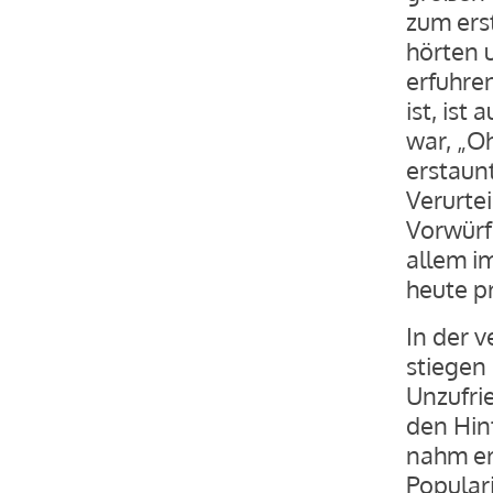
zum ers
hörten 
erfuhre
ist, ist
war, „Oh
erstaunt
Verurte
Vorwürf
allem i
heute p
In der 
stiegen
Unzufrie
den Hin
nahm er
Populari