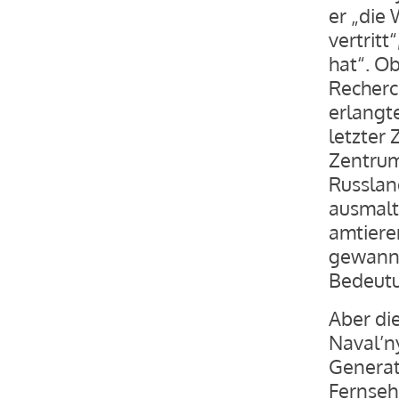
er „die
vertrit
hat“. O
Recherc
erlangte
letzter 
Zentrum
Russlan
ausmalt.
amtiere
gewann N
Bedeutu
Aber di
Naval’ny
Generat
Fernsehe