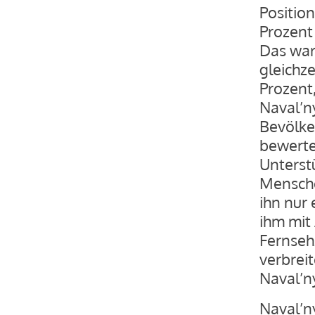
Positio
Prozent 
Das war
gleichze
Prozent,
Naval’n
Bevölke
bewerte
Unterstü
Mensche
ihn nur 
ihm mit
Fernseh
verbreit
Naval’ny
Naval’n