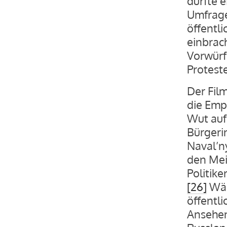
dürfte 
Umfrage
öffentl
einbrac
Vorwürfe
Proteste
Der Film
die Emp
Wut auf
Bürgerin
Naval’ny
den Mei
Politik
[26]
Wäh
öffentli
Ansehen.