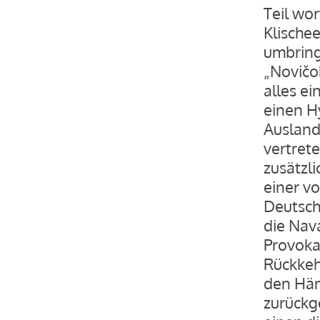
Teil wo
Klische
umbring
„Novičok
alles ei
einen H
Ausland 
vertret
zusätzl
einer vo
Deutschl
die Nava
Provoka
Rückkehr
den Händ
zurückge