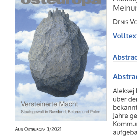
Meinu
Denis V
Volltex
Abstrac
Abstra
Aleksej
über de
bekannt
Jahre g
Kommuni
Aus
Osteuropa
3/2021
aufgebau