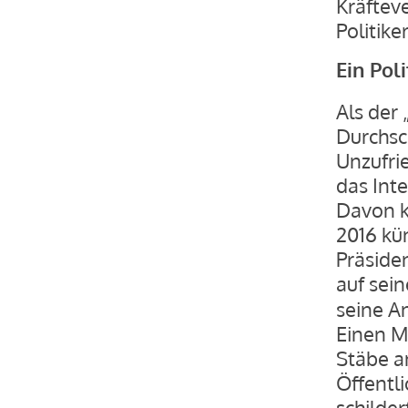
Kräftev
Politike
Ein Pol
Als der 
Durchsc
Unzufri
das Inte
Davon k
2016 kü
Präside
auf sei
seine A
Einen M
Stäbe a
Öffentli
schilder