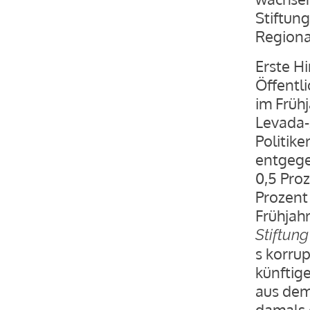
Stiftung
Regional
Erste Hi
Öffentl
im Früh
Levada-
Politik
entgege
0,5 Pro
Prozent
Frühjahr
Stiftun
s korrup
künftige
aus dem
damals 