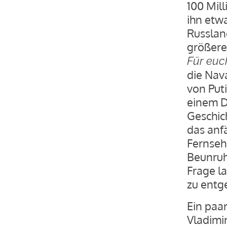
100 Mil
ihn etw
Russlan
größere
Für euch
die Nava
von Put
einem Dr
Geschic
das anf
Fernseh
Beunruh
Frage la
zu entg
Ein paa
Vladimir