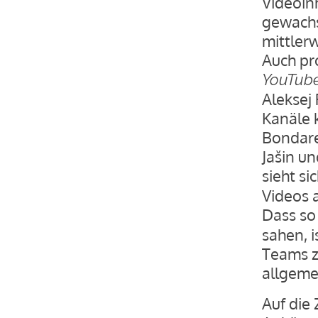
Videoinh
gewachs
mittler
Auch pr
YouTub
Aleksej
Kanäle 
Bondaren
Jašin u
sieht si
Videos 
Dass so
sahen, i
Teams z
allgeme
Auf die