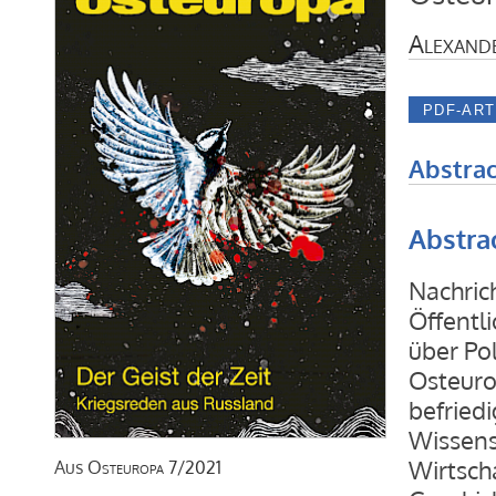
Alexand
Abstrac
Abstra
Nachric
Öffentl
über Po
Osteuro
befried
Wissensc
Wirtscha
Aus
Osteuropa
7/2021