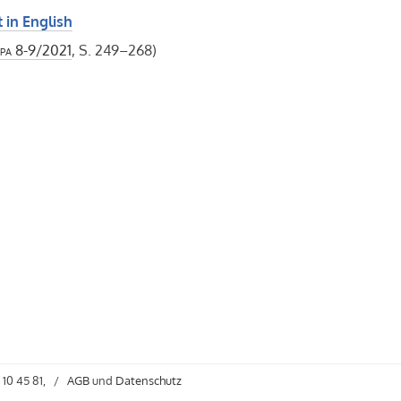
 in English
pa
8-9/2021
, S. 249–268)
 10 45 81,
/
AGB
und
Datenschutz