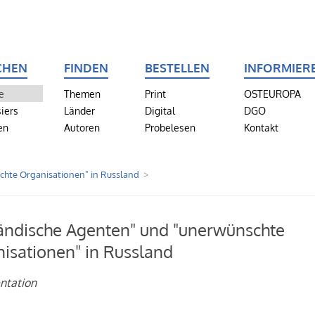
CHEN
FINDEN
BESTELLEN
INFORMIER
e
Themen
Print
OSTEUROPA
iers
Länder
Digital
DGO
en
Autoren
Probelesen
Kontakt
chte Organisationen" in Russland
ändische Agenten" und "unerwünschte
isationen" in Russland
ntation