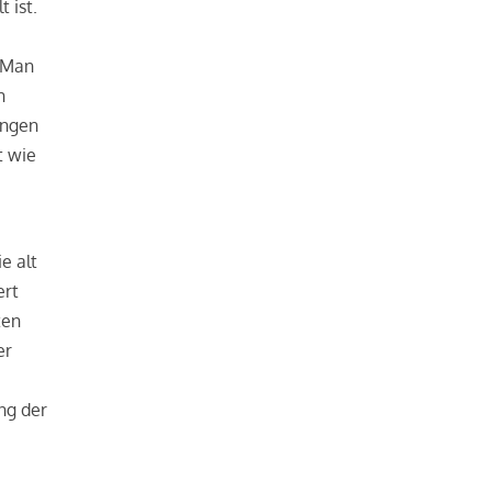
 ist.
. Man
h
ungen
t wie
e
e alt
ert
ten
er
ng der