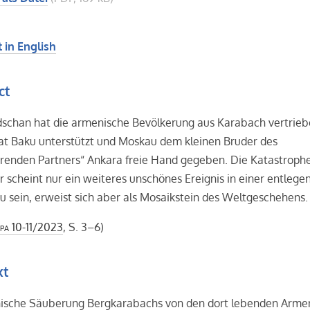
 in English
ct
dschan hat die armenische Bevölkerung aus Karabach vertrieb
at Baku unterstützt und Moskau dem kleinen Bruder des
ierenden Partners“ Ankara freie Hand gegeben. Die Katastroph
 scheint nur ein weiteres unschönes Ereignis in einer entlege
u sein, erweist sich aber als Mosaikstein des Weltgeschehens.
pa
10-11/2023
, S. 3–6)
xt
nische Säuberung Bergkarabachs von den dort lebenden Arme