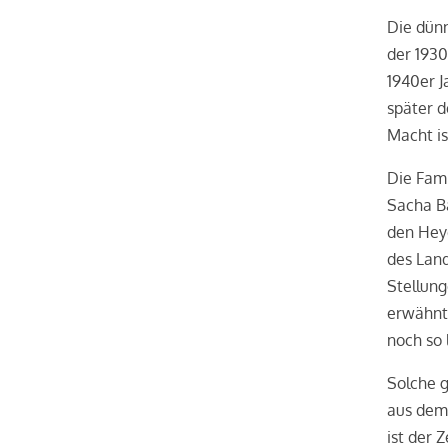
Die dünn
der 1930
1940er J
später d
Macht is
Die Fami
Sacha Ba
den Heyd
des Land
Stellung
erwähnt.
noch so 
Solche g
aus dem
ist der 