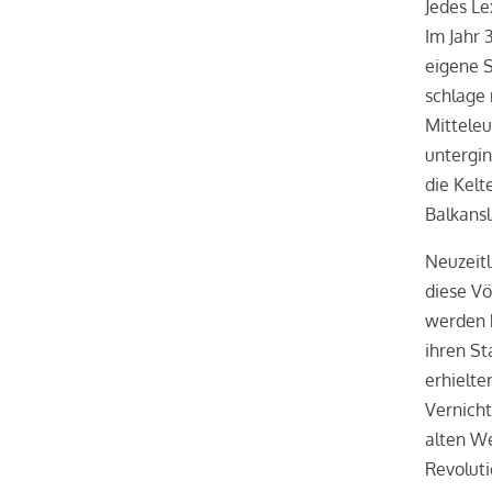
Jedes Le
Im Jahr 
eigene S
schlage 
Mittele
untergin
die Kelt
Balkans
Neuzeitl
diese Vö
werden k
ihren St
erhielte
Vernich
alten We
Revoluti