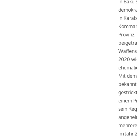
In Baku
demokrat
In Karab
Kommande
Provinz.
beigetra
Waffenst
2020 wi
ehemalig
Mit dem 
bekannt
gestrick
einem Pr
sein Reg
angeheir
mehrere 
im Jahr 