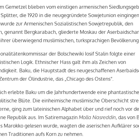
m Gemetzel blieben vom einstigen armenischen Siedlungsgeb
 Splitter, die 1920 in die neugegründete Sowjetunion eingingen
wurde zur Armenischen Sozialistischen Sowjetrepublik, den
en, genannt Bergkarabach, gliederte Moskau der Aserbaidscha
 ihrer überwiegend muslimischen, turksprachigen Bevölkerung
onalitätenkommissar der Bolschewiki Iosif Stalin folgte einer
istischen Logik. Ethnischer Hass galt ihm als Zeichen von
digkeit. Baku, die Hauptstadt des neugeschaffenen Aserbaids
Zentrum der Ölindustrie, das „Chicago des Ostens“.
lich erlebte Baku um die Jahrhundertwende eine phantastisch
itische Blüte. Die einheimische muslimische Oberschicht stre
rne, ging zum lateinischen Alphabet über und rief noch vor de
ine Republik aus. Im Satiremagazin
, das von B
Molla Nasreddin
is Marokko gelesen wurde, wagten die aserischen Aufklärer sog
hen Traditionen aufs Korn zu nehmen.