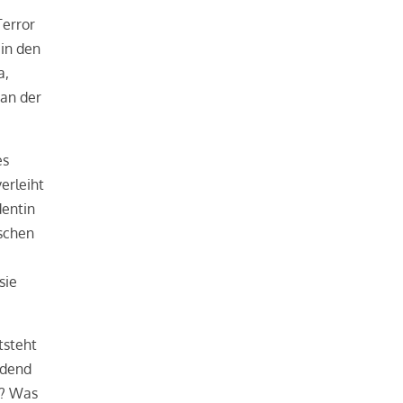
Terror
 in den
a,
 an der
es
erleiht
dentin
ischen
sie
tsteht
idend
t? Was