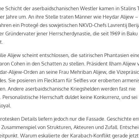
e Schicht der aserbaidschanischen Westler kamen in Stalins 
er Jahre um. An ihre Stelle traten Männer wie Heydar Alijew –
ahren ein Protegé des sowjetischen NKVD-Chefs Lavrentij Berij
er Gründervater jener Herrscherdynastie, die seit 1969 in Baku
t.
lie Alijew scheint entschlossen, die satirischen Phantasien ein
ron Cohen in den Schatten zu stellen. Präsident Ilham Alijew v
ar-Alijew-Orden an seine Frau Mehriban Alijew, die Vizepräsi
es. Sie posieren im Flecktarn für Selfies vor eroberten armen
en. Andere aserbaidschanische Kriegshelden werden fast nie
 Personalistische Herrschaft duldet keine Konkurrenz, und sei 
loyal.
rotesken Details liefern jedoch nur die Fassade. Geschichte en
 Zusammenspiel von Strukturen, Akteuren und Zufall. Entsche
Zeitpunkt. Warum eskalierte der Karabach-Konflikt gerade jetz