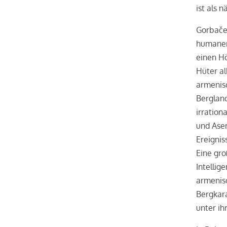
ist als 
Gorbačev
humanere
einen Hö
Hüter a
armenis
Berglan
irration
und Aser
Ereignis
Eine gro
Intellig
armenisc
Bergkar
unter ih