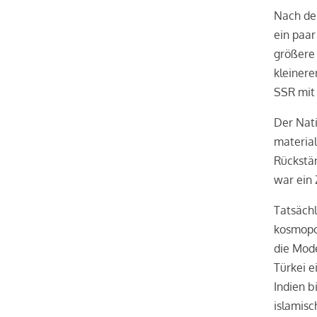
Nach de
ein paar
größere 
kleiner
SSR mit
Der Nati
material
Rückstän
war ein 
Tatsäch
kosmopol
die Mode
Türkei e
Indien b
islamisc