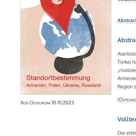
Abstract
Abstra
Aserbai
Türkei h
„rivalis
Armenier
Region z
(
Osteuro
Aus
Osteuropa
10-11/2023
Vollte
Die eth