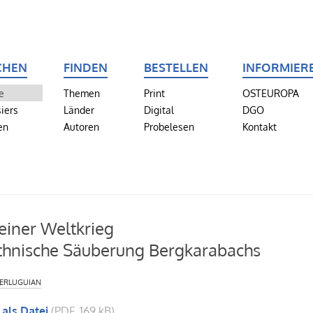
CHEN
FINDEN
BESTELLEN
INFORMIER
e
Themen
Print
OSTEUROPA
iers
Länder
Digital
DGO
en
Autoren
Probelesen
Kontakt
leiner Weltkrieg
thnische Säuberung Bergkarabachs
erluguian
 als Datei
(PDF, 169 kB)