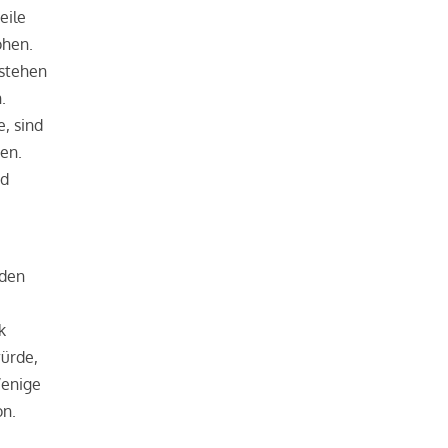
eile
ohen.
 stehen
.
, sind
en.
nd
 den
k
ürde,
Wenige
on.