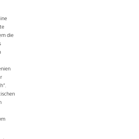
eine
te
nem die
s
n
enien
r
h“.
tischen
n
rum