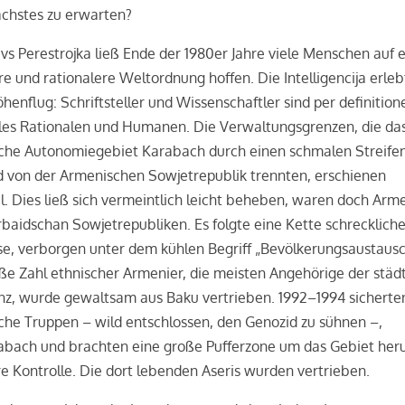
nächstes zu erwarten?
s Perestrojka ließ Ende der 1980er Jahre viele Menschen auf 
 und rationalere Weltordnung hoffen. Die Intelligencija erleb
henflug: Schriftsteller und Wissenschaftler sind per definitio
lles Rationalen und Humanen. Die Verwaltungsgrenzen, die da
che Autonomiegebiet Karabach durch einen schmalen Streife
d von der Armenischen Sowjetrepublik trennten, erschienen
al. Dies ließ sich vermeintlich leicht beheben, waren doch Arm
baidschan Sowjetrepubliken. Es folgte eine Kette schreckliche
se, verborgen unter dem kühlen Begriff „Bevölkerungsaustausc
ße Zahl ethnischer Armenier, die meisten Angehörige der städ
enz, wurde gewaltsam aus Baku vertrieben. 1992–1994 sicherte
he Truppen – wild entschlossen, den Genozid zu sühnen –,
abach und brachten eine große Pufferzone um das Gebiet he
re Kontrolle. Die dort lebenden Aseris wurden vertrieben.