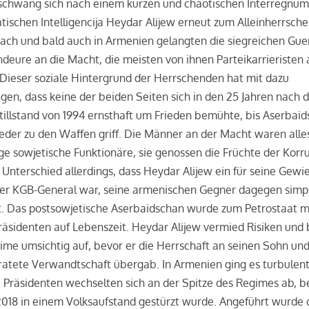
 schwang sich nach einem kurzen und chaotischen Interregnum
ischen Intelligencija Heydar Alijew erneut zum Alleinherrscher
ach und bald auch in Armenien gelangten die siegreichen Guer
ure an die Macht, die meisten von ihnen Parteikarrieristen 
 Dieser soziale Hintergrund der Herrschenden hat mit dazu
gen, dass keine der beiden Seiten sich in den 25 Jahren nach
illstand von 1994 ernsthaft um Frieden bemühte, bis Aserbai
eder zu den Waffen griff. Die Männer an der Macht waren all
e sowjetische Funktionäre, sie genossen die Früchte der Korru
Unterschied allerdings, dass Heydar Alijew ein für seine Gewie
er KGB-General war, seine armenischen Gegner dagegen simp
t. Das postsowjetische Aserbaidschan wurde zum Petrostaat m
äsidenten auf Lebenszeit. Heydar Alijew vermied Risiken und
ime umsichtig auf, bevor er die Herrschaft an seinen Sohn und
atete Verwandtschaft übergab. In Armenien ging es turbulent
Präsidenten wechselten sich an der Spitze des Regimes ab, b
2018 in einem Volksaufstand gestürzt wurde. Angeführt wurde 