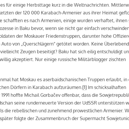
 es für einige Herbsttage kurz in die Weltnachrichten. Mittlerw
 letzten der 120 000 Karabach-Armenier aus ihrer Heimat gefl
le schafften es nach Armenien, einige wurden verhaftet, ihnen
zesse in Baku bevor, wenn sie nicht gar einfach verschwinden
oldaten der Moskauer Friedenstruppen, darunter hohe Offiziere
m Auto von „Querschlägern“ getötet worden. Keine Überlebend
ielleicht Zeugen beseitigt? Baku hat sich eilig entschuldigt u
illig akzeptiert. Nur einige russische Militärblogger zischten
.
inmal hat Moskau es aserbaidschanischen Truppen erlaubt, in
chen Dörfern in Karabach aufzuräumen.
[1]
Im schicksalhaften
991 hoffte Michail Gorbačev offenbar, dass die Sowjetrepubli
dschan seine runderneuerte Version der UdSSR unterstützen w
als die rebellischen und zunehmend prowestlichen Armenier. 
später folgte der Zusammenbruch der Supermacht Sowjetuni