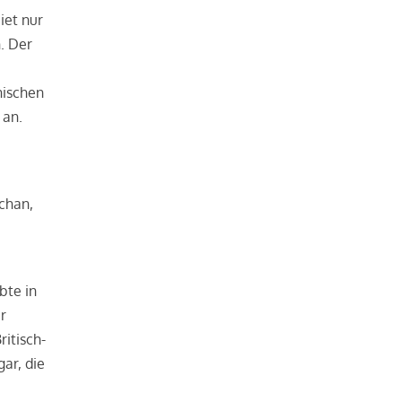
iet nur
. Der
nischen
 an.
chan,
e
bte in
r
ritisch-
ar, die