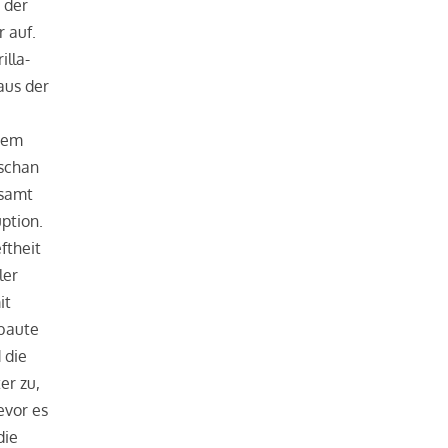
 der
 auf.
illa-
aus der
 dem
dschan
esamt
ption.
ftheit
ler
it
 baute
 die
er zu,
evor es
die