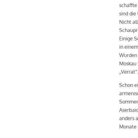
schaffte
sind die
Nicht al
Schaupro
Einige S
in eine
Wurden v
Moskau w
„Verrat“
Schon e
armenis
Sommer 1
Aserbai
anders 
Monate 