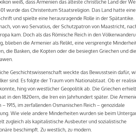
xikon weiß, dass Armenien das älteste christliche Land der Welt
301 wurde das Christentum Staatsreligion. Das Land hatte eine
chrift und spielte eine herausragende Rolle in der Spätantike
nach, von wo Servatius, der Schutzpatron von Maastricht, nac
uropa kam. Doch als das Römische Reich in den Völkerwander
g, blieben die Armenier als Relikt, eine versprengte Minderhei
en, die Basken, die Kopten oder die besiegten Griechen und di
lawen.
iche Geschichtswissenschaft weckte das Bewusstsein dafür, wi
lker sind. Es folgte der Traum vom Nationalstaat. Ob er realisi
onnte, hing von westlicher Geopolitik ab. Die Griechen erhiel
aat in den 1820ern, die Iren ein Jahrhundert später. Die Armeni
n – 1915, im zerfallenden Osmanischen Reich – genozidale
tung. Wie viele andere Minderheiten wurden sie beim Unterga
lt zugleich als kapitalistische Ausbeuter und sozialistische
onäre beschimpft. Zu westlich, zu modern.