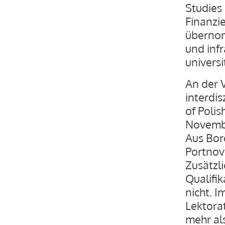
Studies
Finanzie
übernom
und inf
univers
An der V
interdi
of Poli
Novembe
Aus Bor
Portnov
Zusätzli
Qualifik
nicht. I
Lektorat
mehr al