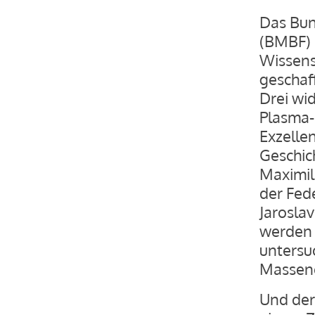
Das Bun
(BMBF) 
Wissens
geschaff
Drei wi
Plasma-
Exzellen
Geschic
Maximil
der Fed
Jaroslav
werden 
untersu
Massene
Und der