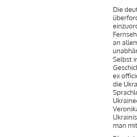
Die deu
überford
einzuor
Fernsehe
an alle
unabhän
Selbst 
Geschich
ex offi
die Ukr
Sprachlo
Ukraine
Veronik
Ukraini
man mit