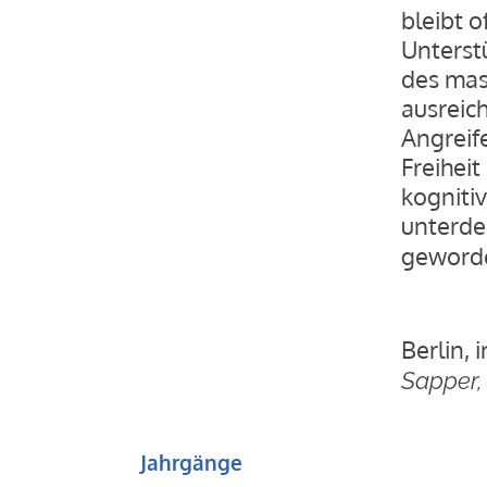
bleibt o
Unterst
des mas
ausreic
Angreif
Freiheit
kogniti
unterdes
geworden
Berl
Sapper,
Jahrgänge