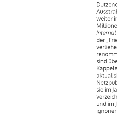
Dutzend
Ausstra
weiter 
Million
Internat
der „Fr
verlieh
renommi
sind üb
Kappel
aktualis
Netzpub
sie im 
verzeich
und im 
ignorier