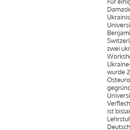
Für eini
Damasku
Ukraini
Universi
Benjami
Switzerl
zwei ukr
Worksho
Ukraine-
wurde 2
Osteuro
gegründ
Universi
Verflec
ist bisl
Lehrstu
Deutschl