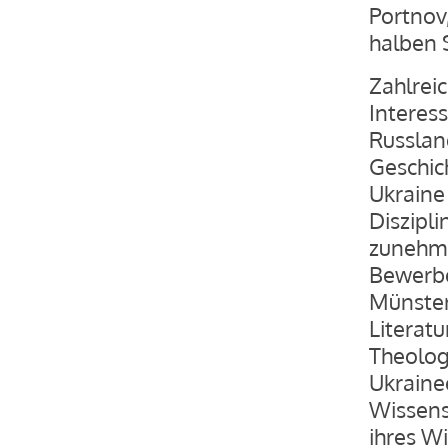
Portnov,
halben 
Zahlrei
Interes
Russlan
Geschich
Ukraine
Diszipl
zunehme
Bewerbe
Münster 
Literatu
Theologi
Ukraine
Wissens
ihres W