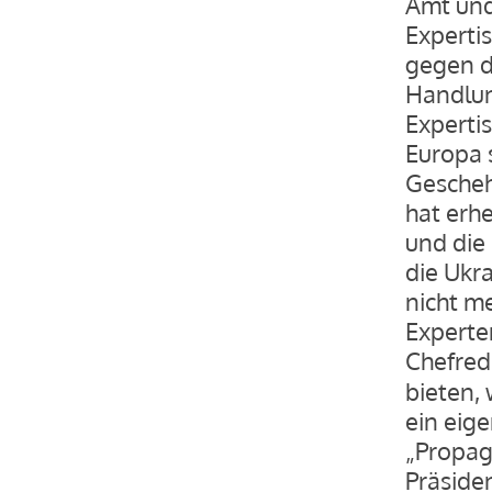
Amt und
Experti
gegen d
Handlun
Experti
Europa 
Gescheh
hat erh
und die
die Ukr
nicht m
Experte
Chefred
bieten,
ein eig
„Propag
Präside