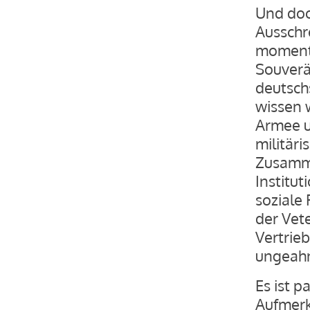
Und doc
Ausschr
momenta
Souverän
deutsch
wissen 
Armee un
militär
Zusamme
Institut
soziale 
der Vete
Vertrie
ungeahn
Es ist 
Aufmerks