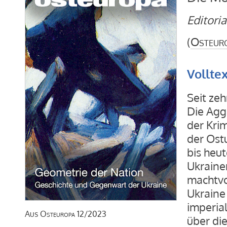
Editoria
(
Osteur
Vollte
Seit zeh
Die Agg
der Kri
der Ostu
bis heu
Ukraine
machtvo
Ukraine
imperia
Aus
Osteuropa
12/2023
über di