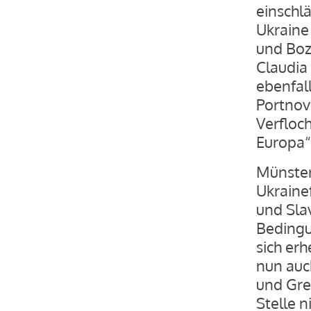
einschl
Ukraine
und Boz
Claudia
ebenfal
Portnov
Verfloc
Europa“
Münster
Ukrainef
und Sla
Bedingu
sich erh
nun auc
und Grei
Stelle n