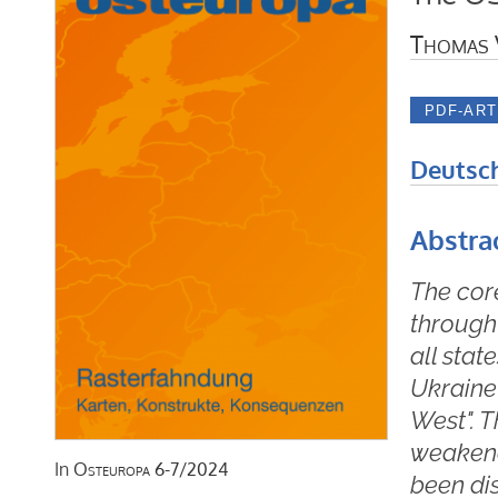
Thomas 
Deutsc
Abstra
The core
through
all stat
Ukraine 
West". 
weakene
In
Osteuropa
6-7/2024
been dis