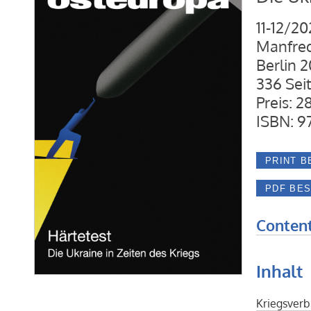
11-12/2
Manfred
Berlin 2
336 Sei
Preis: 2
ISBN: 9
Content
Inhalt
Kriegsverb