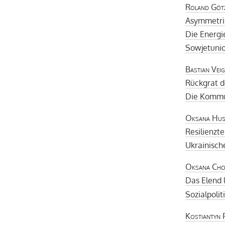
Roland Göt
Asymmetri
Die Energi
Sowjetuni
Bastian Veig
Rückgrat d
Die Kommu
Oksana Hus
Resilienzte
Ukrainisc
Oksana Chor
Das Elend 
Sozialpolit
Kostiantyn 