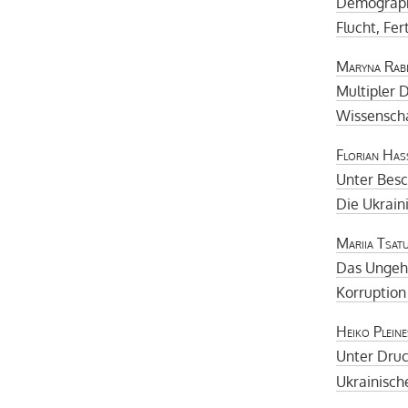
Demograph
Flucht, Fer
Maryna Rab
Multipler 
Wissenscha
Florian Has
Unter Bes
Die Ukrain
Mariia Tsat
Das Ungeh
Korruption
Heiko Pleine
Unter Druc
Ukrainisch