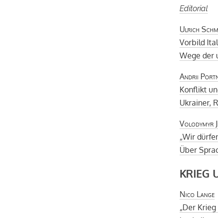
Editorial
Ulrich Schm
Vorbild Ita
Wege der u
Andrii Port
Konflikt u
Ukrainer, 
Volodymyr 
„Wir dürfen
Über Sprac
KRIEG 
Nico Lange
„Der Krieg 