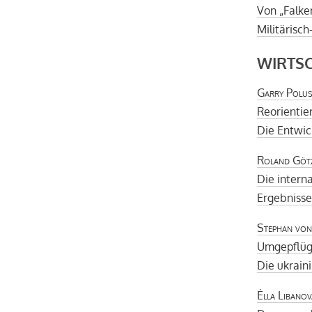
Von „Falke
Militärisch
WIRTS
Garry Polus
Reorientie
Die Entwic
Roland Göt
Die intern
Ergebnisse
Stephan von
Umgepflüg
Die ukrain
Ėlla Libanov