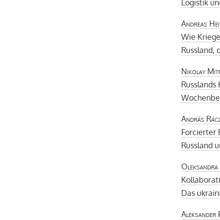
Logistik un
Andreas He
Wie Kriege
Russland, 
Nikolay Mit
Russlands 
Wochenber
András Rác
Forcierter
Russland u
Oleksandra
Kollaborat
Das ukrain
Aleksander P