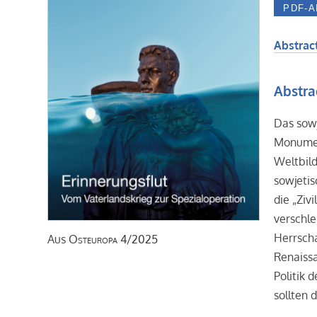
Abstract
Abstra
Das sowj
Monument
Weltbild
sowjetis
die „Ziv
verschle
Herrscha
Aus
Osteuropa
4/2025
Renaissa
Politik 
sollten 