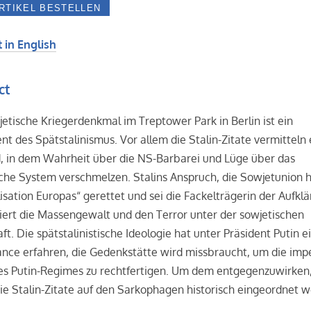
 in English
ct
etische Kriegerdenkmal im Treptower Park in Berlin ist ein
 des Spätstalinismus. Vor allem die Stalin-Zitate vermitteln 
, in dem Wahrheit über die NS-Barbarei und Lüge über das
che System verschmelzen. Stalins Anspruch, die Sowjetunion 
ilisation Europas“ gerettet und sei die Fackelträgerin der Aufkl
iert die Massengewalt und den Terror unter der sowjetischen
ft. Die spätstalinistische Ideologie hat unter Präsident Putin e
nce erfahren, die Gedenkstätte wird missbraucht, um die impe
des Putin-Regimes zu rechtfertigen. Um dem entgegenzuwirken
die Stalin-Zitate auf den Sarkophagen historisch eingeordnet 