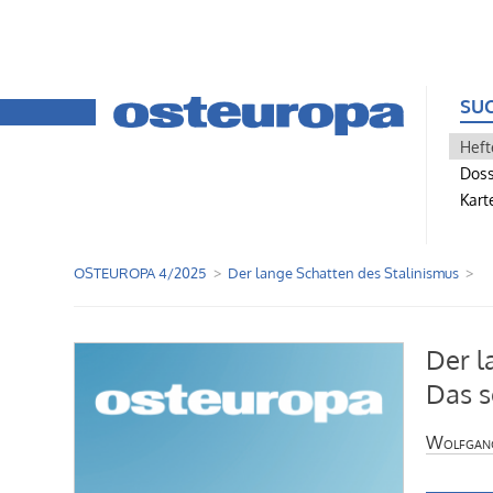
SU
Heft
Doss
Kart
OSTEUROPA 4/2025
Der lange Schatten des Stalinismus
Der l
Das s
Wolfgang