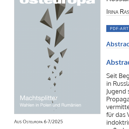
Irina Ra
Abstrac
Abstra
Seit Beg
in Russl
Jugend s
Propaga
vermitt
für das 
indoktr
Aus
Osteuropa
6-7/2025