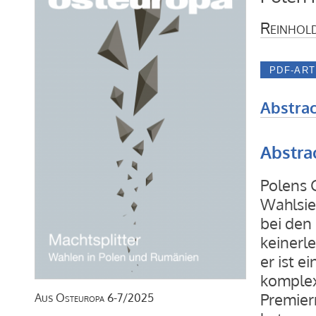
Reinhold
Abstrac
Abstra
Polens G
Wahlsie
bei den
keinerle
er ist e
komplex
Premier
Aus
Osteuropa
6-7/2025