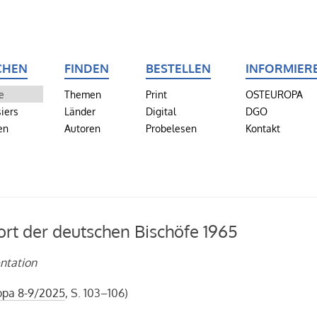
CHEN
FINDEN
BESTELLEN
INFORMIER
e
Themen
Print
OSTEUROPA
iers
Länder
Digital
DGO
en
Autoren
Probelesen
Kontakt
rt der deutschen Bischöfe 1965
ntation
opa 8-9/2025
, S. 103–106)