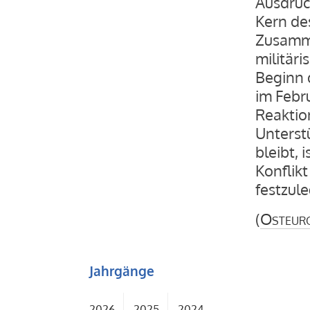
Ausdruc
Kern des
Zusamme
militäri
Beginn 
im Febr
Reaktion
Unterst
bleibt,
Konflikt
festzul
(
Osteur
Jahrgänge
2026
2025
2024