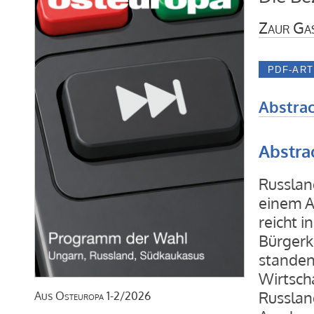
Zaur Ga
Abstrac
Abstra
Russland
einem A
reicht i
Bürgerk
standen 
Wirtscha
Russlan
Aus
Osteuropa
1-2/2026