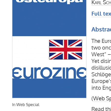
Karl Sc
Full tex
Abstra
The Eur
two onc
West" –
Yet disi
disillu
Schlöge
Europe's
into Eng
(
Web Sp
In
Web Special
Read thi