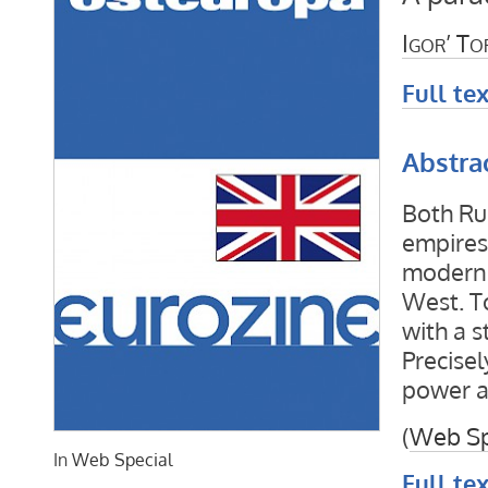
Igor’ To
Full tex
Abstra
Both Ru
empires
moderni
West. To
with a s
Precisel
power an
(
Web Sp
In
Web Special
Full tex