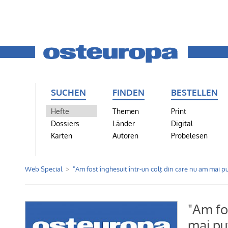
SUCHEN
FINDEN
BESTELLEN
Hefte
Themen
Print
Dossiers
Länder
Digital
Karten
Autoren
Probelesen
Web Special
"Am fost înghesuit într-un colţ din care nu am mai pu
"Am fos
mai put