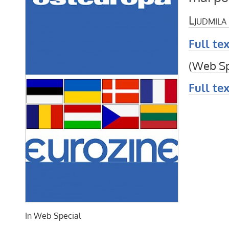
Ljudmila
Full tex
(
Web Sp
Full tex
In
Web Special