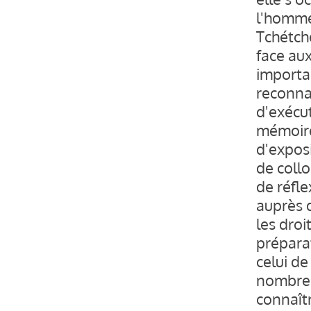
l'homme,
Tchétché
face au
importan
reconnai
d'exécu
mémoire
d'exposi
de coll
de réfle
auprès d
les dro
préparat
celui de
nombreu
connaîtr