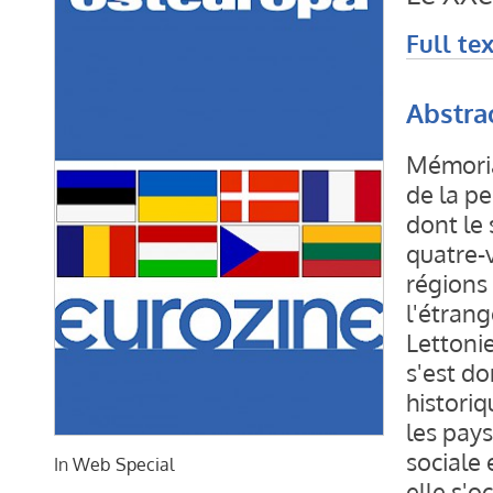
Full tex
Abstra
Mémoria
de la pe
dont le 
quatre-v
régions 
l'étrang
Lettonie
s'est d
historiq
les pays
sociale 
In
Web Special
elle s'o