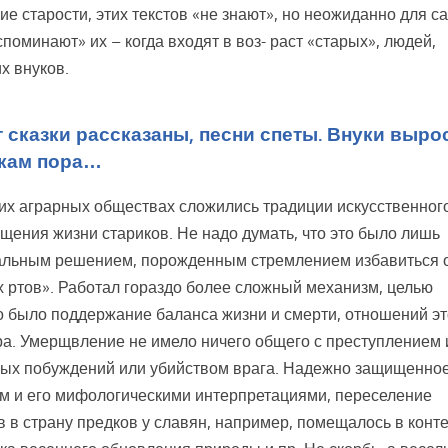
ие старости, этих текстов «не знают», но неожиданно для с
споминают» их – когда входят в воз- раст «старых», людей,
 внуков.
т сказки рассказаны, песни спеты. Внуки выро
кам пора…
их аграрных обществах сложились традиции искусственног
 щения жизни стариков. Не надо думать, что это было лишь
льным решением, порожденным стремлением избавиться 
 ртов». Работал гораздо более сложный механизм, целью
о было поддержание баланса жизни и смерти, отношений эт
ра. Умерщвление не имело ничего общего с преступлением 
ых побуждений или убийством врага. Надежно защищенно
м и его мифологическими интерпретациями, переселение
в в страну предков у славян, например, помещалось в конте