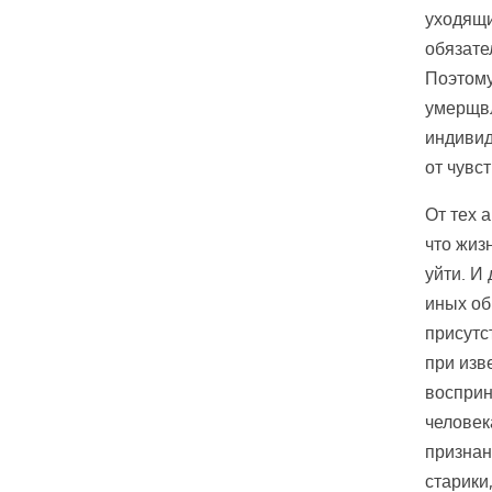
уходящи
обязате
Поэтому
умерщвл
индивид
от чувст
От тех 
что жиз
уйти. И
иных об
присутс
при изв
восприн
человек
признан
старики,