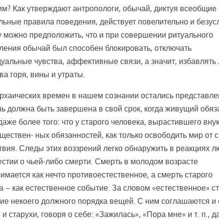
м? Как утверждают антропологи, обычай, диктуя всеобщие 
льные правила поведения, действует повелительно и безус
 можно предположить, что и при совершении ритуального
ения обычай был способен блокировать, отключать
уальные чувства, аффективные связи, а значит, избавлять
ва горя, вины и утраты.
архаических времен в нашем сознании остались представле
нь должна быть завершена в свой срок, когда живущий обяз
 даже более того: что у старого человека, вырастившего внук
ществен- ных обязанностей, как только освободить мир от 
твия. Следы этих воззрений легко обнаружить в реакциях 
естии о чьей-либо смерти. Смерть в молодом возрасте
имается как нечто противоестественное, а смерть старого
а – как естественное событие. За словом «естественное» с
ие некоего должного порядка вещей. С ним соглашаются и
 и старухи, говоря о себе: «Зажилась», «Пора мне» и т. п., 