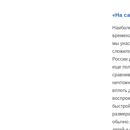
«На с
Наиболе
времена
мы унас
сложило
России 
еще пол
сравнив
ничтожн
вплоть 
воспрои
быстрой
размера
обычно 
детей и