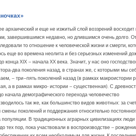
аночках»
е архаический и еще не изжитый слой воззрений восходит 
м, завершившимся недавно, но длившимся очень долго. О
ледовали то отношение к человеческой жизни и смерти, ко
сь еще во времена неолита и без серьезных изменений до
до конца XIX – начала XX века. Значит, у нас оно господств
тора-два поколения назад, в странах же, с которыми мы се
аем, – три–пять поколений назад (в рамках макроистории 
ая, а в рамках микро- истории – существенная). С древност
до начала демографического перехода человечество
зводилось так же, как большинство видов животных: за сче
 смены поколений и поддержания относительно постоянно
 популяции. В традиционных аграрных цивилизациях люди
до тех пор, пока участвовали в воспроизводстве – рождени
 обеспечении их всем необходимым для жизни. К последнем