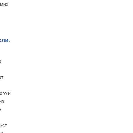
амих
сли.
о
от
ого и
из
е
кст