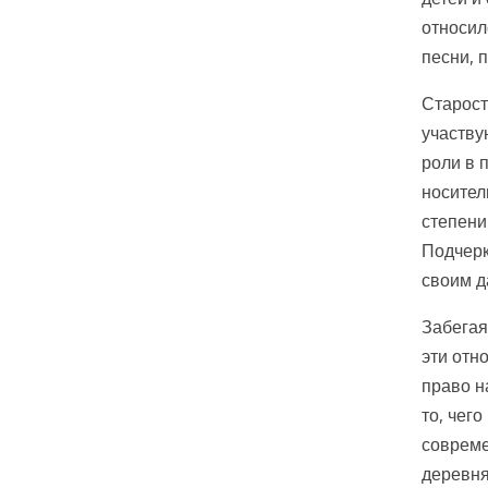
относил
песни, п
Старост
участву
роли в 
носител
степени
Подчерк
своим д
Забегая
эти отн
право н
то, чег
совреме
деревня