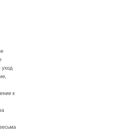
ше
е
 уход
ие,
ение к
ва
 весьма