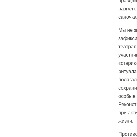
праздни
разгул 
саночка
Мы не з
зафикси
театрал
участни
«старик
ритуала
полагал
сохрани
особые 
Реконст
при акт
жизни.
Противо