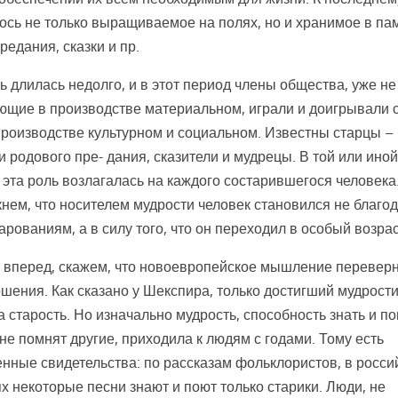
ось не только выращиваемое на полях, но и хранимое в па
редания, сказки и пр.
ь длилась недолго, и в этот период члены общества, уже не
ющие в производстве материальном, играли и доигрывали 
производстве культурном и социальном. Известны старцы –
и родового пре- дания, сказители и мудрецы. В той или ино
 эта роль возлагалась на каждого состарившегося человека
нем, что носителем мудрости человек становился не благо
арованиям, а в силу того, что он переходил в особый возрас
 вперед, скажем, что новоевропейское мышление перевер
ошения. Как сказано у Шекспира, только достигший мудрост
а старость. Но изначально мудрость, способность знать и п
о не помнят другие, приходила к людям с годами. Тому есть
нные свидетельства: по рассказам фольклористов, в росси
х некоторые песни знают и поют только старики. Люди, не