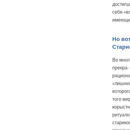
достигш
себя «в
имеющих
Но во
Стари
Во мног
прекра-
рациона
«лишних
которог
того ми
корыстн
ритуало
старико