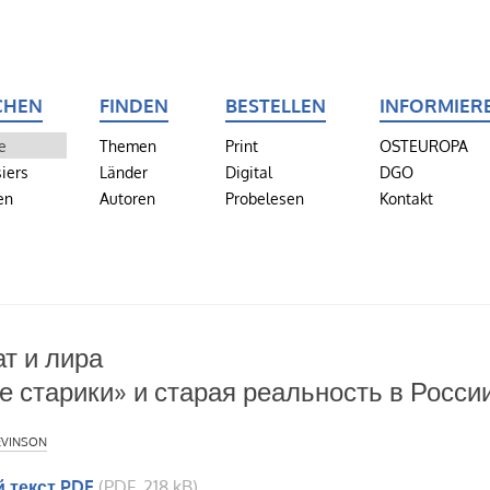
CHEN
FINDEN
BESTELLEN
INFORMIER
e
Themen
Print
OSTEUROPA
iers
Länder
Digital
DGO
en
Autoren
Probelesen
Kontakt
т и лира
 старики» и старая реальность в Росси
evinson
 текст PDF
(PDF, 218 kB)