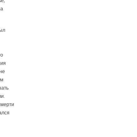
ье,
на
был
то
ния
не
им
вать
ли.
смерти
ался