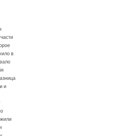
к
тчасти
торое
жило в
овало
бя
разница
и и
т
го
 жили
и
у