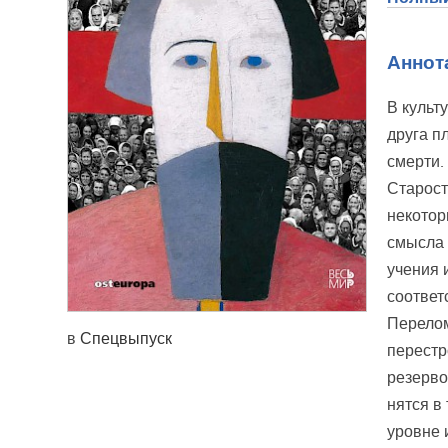
Аннот
В культ
друга п
смерти.
Старост
некотор
смысла 
учения 
соответ
Перелом
в
Спецвыпуск
перестр
резерво
нятся в
уровне 