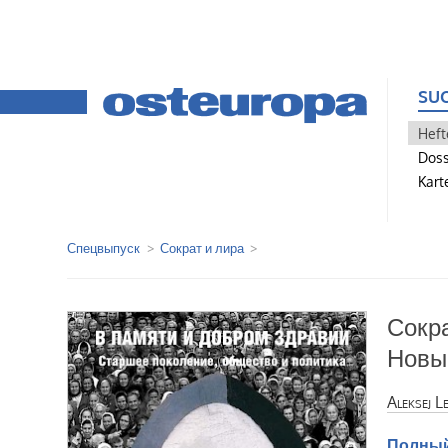
SU
Heft
Doss
Kart
Спецвыпуск
Сократ и лира
Сокра
Новые
Aleksej L
Полный