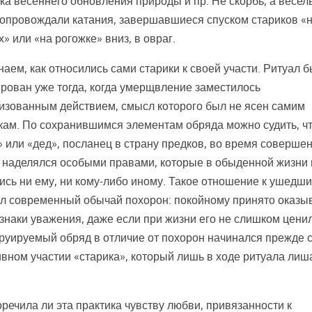
ка весеннего обновления природы и пр. Не скорбь, а весел
сопровождали катания, завершавшиеся спуском стариков «
х» или «на рогожке» вниз, в овраг.
наем, как относились сами старики к своей участи. Ритуал 
рован уже тогда, когда умерщвление заместилось
изованным действием, смысл которого был не ясен самим
кам. По сохранившимся элементам обряда можно судить, ч
» или «дед», посланец в страну предков, во время соверше
 наделялся особыми правами, которые в обыденной жизни 
ись ни ему, ни кому-либо иному. Такое отношение к ушедш
л современный обычай похорон: покойному принято оказы
знаки уважения, даже если при жизни его не слишком цени
руируемый обряд в отличие от похорон начинался прежде 
ивном участии «старика», который лишь в ходе ритуала лиш
речила ли эта практика чувству любви, привязанности к