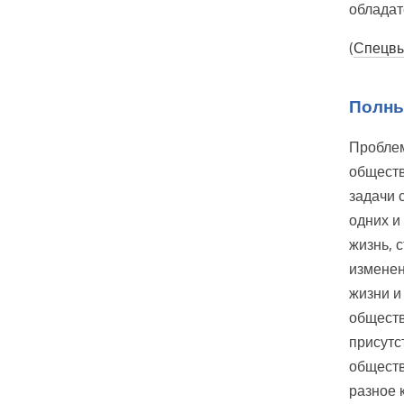
обладат
(
Спецвы
Полны
Проблем
обществ
задачи 
одних и
жизнь, 
изменен
жизни и
обществ
присутс
обществ
разное 