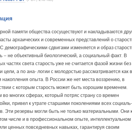
ация
урной памяти общества сосуществуют и накладываются дру
ласты архаических и современных представлений о старост
 С демографическими сдвигами изменяется и образ старост
ь – не объективный биологический, а социальный факт. В
ых частях света старость уже не считается фазой жизни без
и цели, а по ана- логии с молодостью рассматривается как 
и накопления опыта. В России же нет места воззрению, в
ствии с которым старость может быть хорошим временем.
 во многих сферах, который потряс страну со времен
ойки, привел к утрате старшими поколениями всех социаль
в. Эти резервы могли быть не только материальными. Они 
 том числе и в профессиональном опыте, интеллектуальном
или ценных повседневных навыках, гарантируя своим