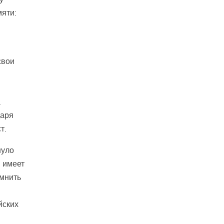
мяти:
свои
й
.
даря
т.
нуло
и имеет
омнить
йских