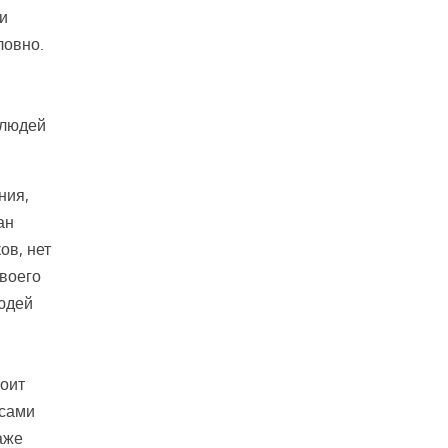
и
ловно.
 людей
ния,
ан
ов, нет
своего
людей
тоит
 сами
даже