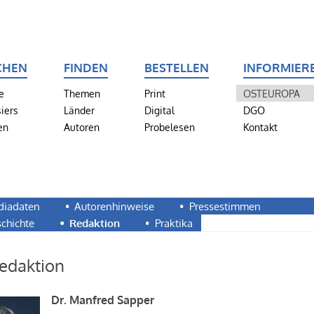
CHEN
FINDEN
BESTELLEN
INFORMIER
e
Themen
Print
OSTEUROPA
iers
Länder
Digital
DGO
en
Autoren
Probelesen
Kontakt
diadaten
Autorenhinweise
Pressestimmen
chichte
Redaktion
Praktika
edaktion
Dr. Manfred Sapper