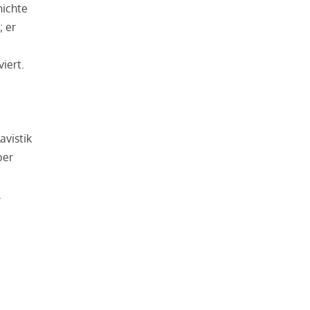
hichte
; er
iert.
avistik
ber
.