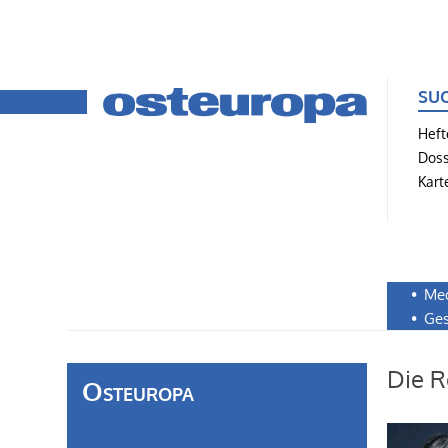
SU
Heft
Doss
Kart
Me
Ges
Die R
Osteuropa