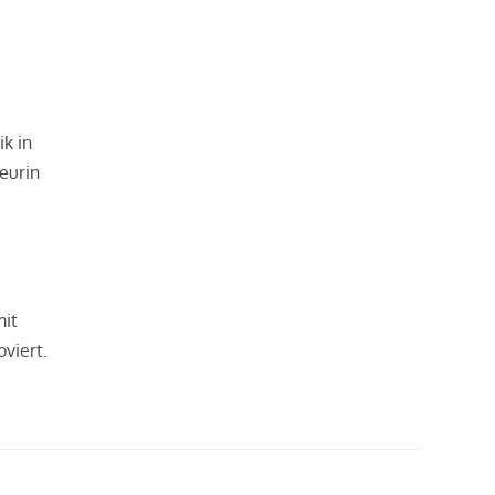
ik in
teurin
mit
viert.