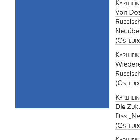
Karlhein
Von Dos
Russisch
Neuübe
(
Osteur
Karlhein
Wiedere
Russisc
(
Osteur
Karlhein
Die Zuk
Das „Ne
(
Osteur
Karlhein