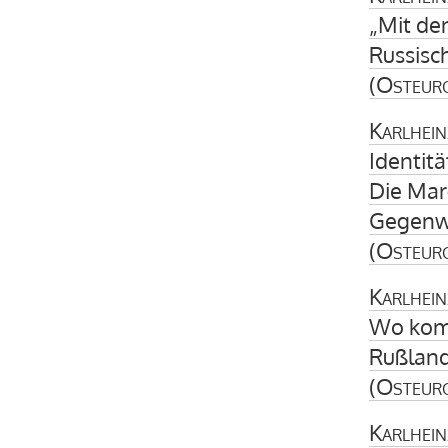
„Mit de
Russisc
(
Osteur
Karlhein
Identitä
Die Marg
Gegenw
(
Osteur
Karlhein
Wo komm
Rußland
(
Osteur
Karlhein