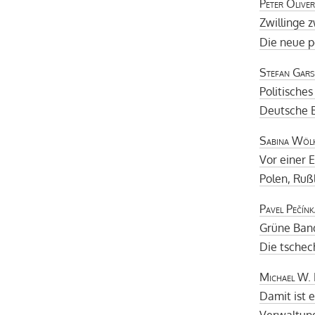
Peter Olive
Zwillinge 
Die neue p
Stefan Gars
Politische
Deutsche B
Sabina Wöl
Vor einer E
Polen, Ruß
Pavel Pečínk
Grüne Ban
Die tschec
Michael W.
Damit ist 
Verwaltung