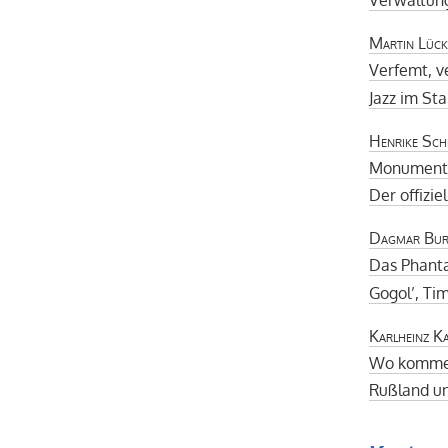
Martin Lück
Verfemt, v
Jazz im St
Henrike Sch
Monumenta
Der offizie
Dagmar Bur
Das Phant
Gogol’, Ti
Karlheinz K
Wo kommen
Rußland un