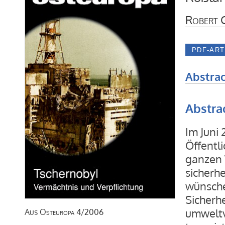
Robert 
Abstrac
Abstra
Im Juni
Öffentli
ganzen 
sicherhe
wünsche
Sicherhe
umweltv
Aus
Osteuropa
4/2006