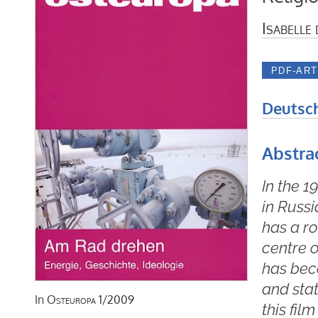
Isabelle
Deutsc
Abstra
In the 
in Russi
has a ro
centre o
has bec
and stat
In
Osteuropa
1/2009
this fil