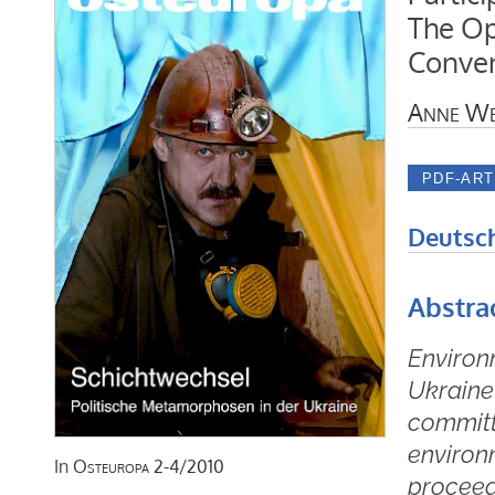
The Op
Conve
Anne We
Deutsc
Abstra
Environm
Ukraine
committe
environm
In
Osteuropa
2-4/2010
proceed