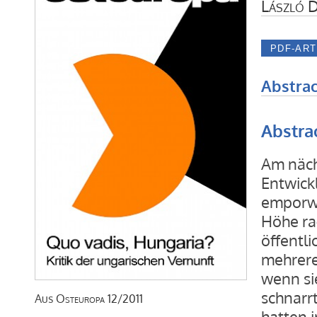
László D
Abstrac
Abstra
Am näch
Entwick
emporwa
Höhe ra
öffentl
mehrere
wenn si
schnarrt
Aus
Osteuropa
12/2011
hatten 