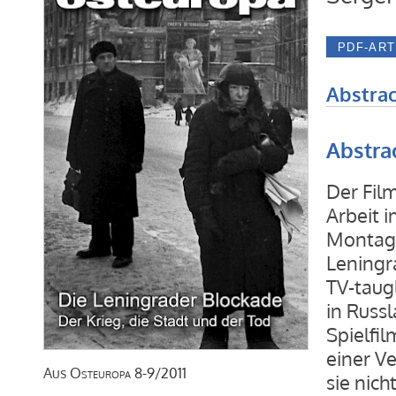
Abstrac
Abstra
Der Fil
Arbeit 
Montage
Leningr
TV-taug
in Russl
Spielfil
einer V
Aus
Osteuropa
8-9/2011
sie nich