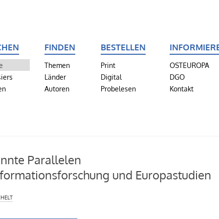
CHEN
FINDEN
BESTELLEN
INFORMIER
e
Themen
Print
OSTEUROPA
iers
Länder
Digital
DGO
en
Autoren
Probelesen
Kontakt
nnte Parallelen
formationsforschung und Europastudien
helt