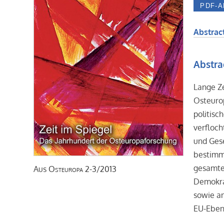
Abstract
Abstra
Lange Ze
Osteurop
politisc
verfloch
und Ges
bestimm
gesamteu
Aus
Osteuropa
2-3/2013
Demokrat
sowie a
EU-Eben