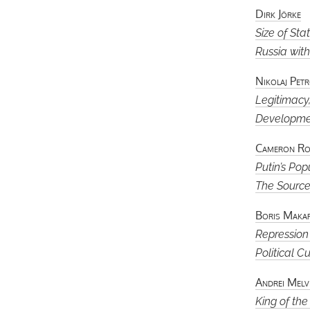
Dirk Jörke
Size of St
Russia wit
Nikolaj Pet
Legitimacy
Developmen
Cameron Ro
Putin’s Po
The Source
Boris Maka
Repression
Political C
Andrei Melvi
King of the 