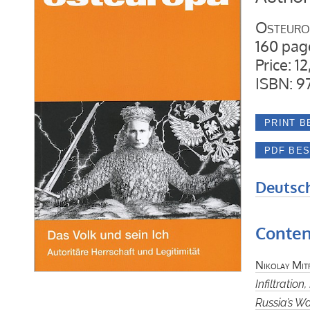
Osteuro
160 page
Price: 1
ISBN: 9
Deutsc
Conten
Nikolay Mit
Infiltration
Russia’s Wa