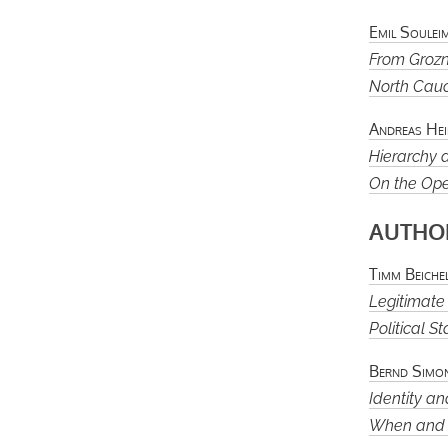
Emil Soulei
From Grozn
North Cauca
Andreas He
Hierarchy
On the Oper
AUTHOR
Timm Beiche
Legitimate
Political S
Bernd Simo
Identity a
When and 