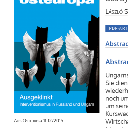
László S
Abstrac
Abstra
Ungarns 
Sie dien
wiederh
noch um
um sein
Kurswech
Wirtscha
Aus
Osteuropa
11-12/2015