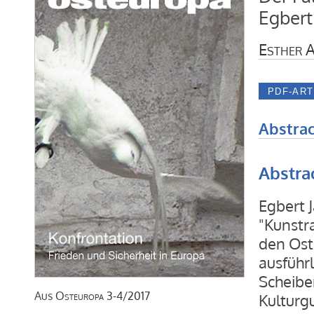
Egbert
Esther A
Abstrac
Abstra
Egbert 
"Kunstr
den Ost
ausführl
Scheiber
Aus
Osteuropa
3-4/2017
Kulturg