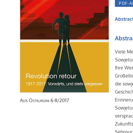
Abstract
Abstra
Viele M
Sowjetun
Ihre We
Großelte
die sowj
Geschich
Erinneru
Aus
Osteuropa
6-8/2017
Sowjetun
verspra
Zukunfts
Sehnsuch