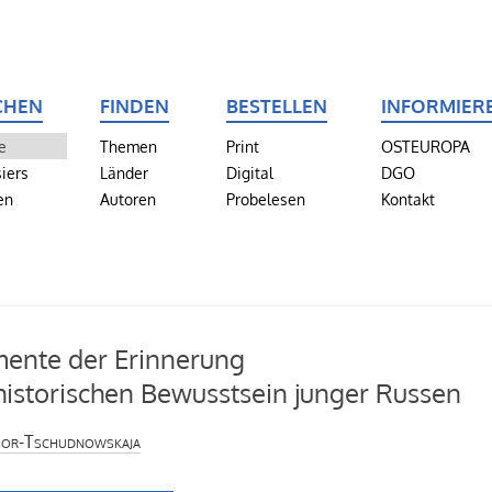
CHEN
FINDEN
BESTELLEN
INFORMIER
e
Themen
Print
OSTEUROPA
iers
Länder
Digital
DGO
en
Autoren
Probelesen
Kontakt
ente der Erinnerung
istorischen Bewusstsein junger Russen
or-Tschudnowskaja