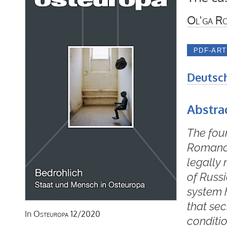
Ol'ga R
Deutsc
Abstra
The fou
Romanov
legally 
of Russi
system h
that sec
In
Osteuropa
12/2020
conditi