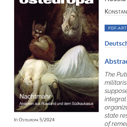
Konstant
Deutsc
Abstra
The Puti
militari
supposed
integral
organiza
state re
In
Osteuropa
5/2024
of reme